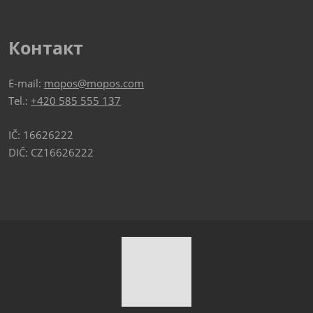
Контакт
E-mail:
mopos@mopos.com
Tel.:
+420 585 555 137
IČ: 16626222
DIČ: CZ16626222