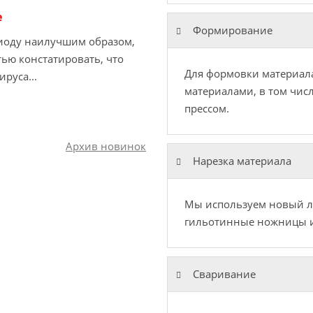
е
Формирование
иоду наилучшим образом,
тью констатировать, что
Для формовки материа
руса...
материалами, в том чи
прессом.
Архив новинок
Нарезка материала
Мы используем новый л
гильотинные ножницы и
Сваривание