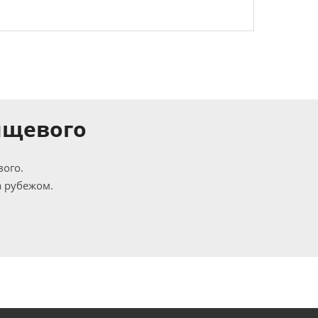
ищевого
ого.
а рубежом.