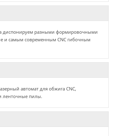
ла диспонируем разными формировочными
сле и самым современным CNC гибочным
азерный автомат для обжига CNC,
 ленточные пилы.