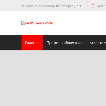
Moravské potravinářské strojírny a.s.
+420 
Главная
Профиль общества
Ассорти