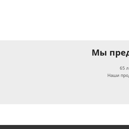
Mы пре
65 
Наши прод