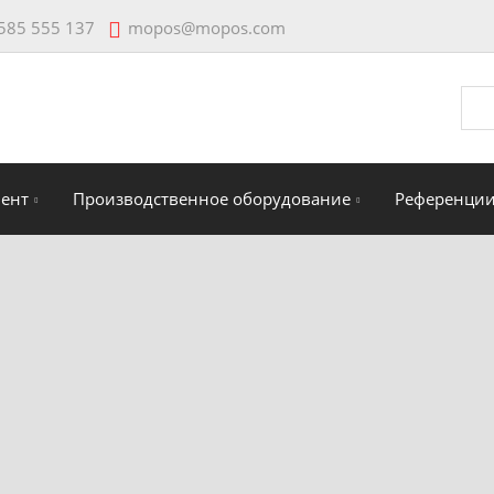
mopos@mopos.com
585 555 137
Vyhl
мент
Производственное оборудование
Референци