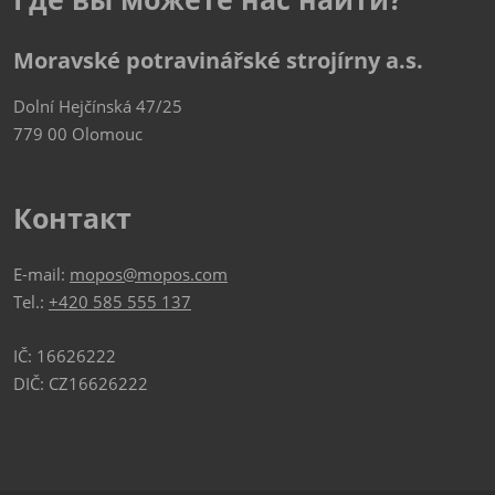
Moravské potravinářské strojírny a.s.
Dolní Hejčínská 47/25
779 00 Olomouc
Контакт
E-mail:
mopos@mopos.com
Tel.:
+420 585 555 137
IČ: 16626222
DIČ: CZ16626222