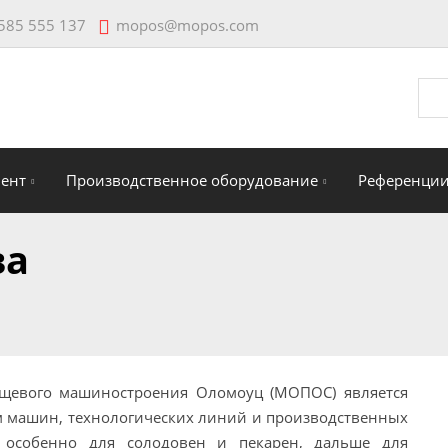
mopos@mopos.com
585 555 137
Vyhl
мент
Производственное оборудование
Референци
ва
щевого машиностроения Оломоуц (МОПОС) является
 машин, технологических линий и производственных
 особенно для солодовен и пекарен, дальше для