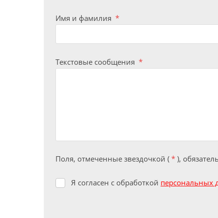
Имя и фамилия
*
Текстовые сообщения
*
Поля, отмеченные звездочкой (
*
), обязате
Я согласен с обработкой
персональных 
Я
согласен
с
обработкой