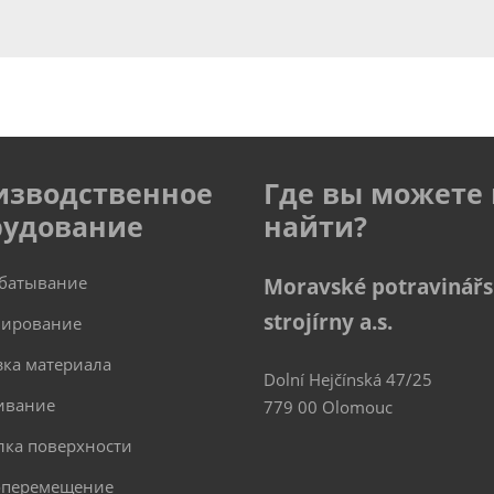
изводственное
Где вы можете 
рудование
найти?
батывание
Moravské potravinář
strojírny a.s.
ирование
зка материала
Dolní Hejčínská 47/25
ивание
779 00 Olomouc
лка поверхности
оперемещение