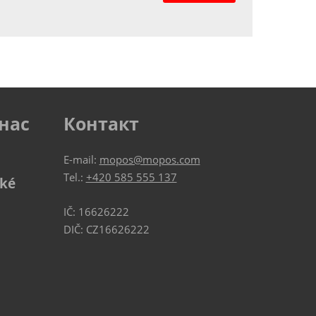
нас
Контакт
E-mail:
mopos@mopos.com
Tel.:
+420 585 555 137
ské
IČ: 16626222
DIČ: CZ16626222