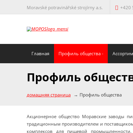
Moravské potravinářské strojírny a.s.
+420 
Главная
Профиль общества
Ассорти
Профиль общест
домашняя страница
Профиль общества
Акционерное общество Моравские заводы пи
традиционным производителем и поставщиком
комплексов для пищевой промышленности,