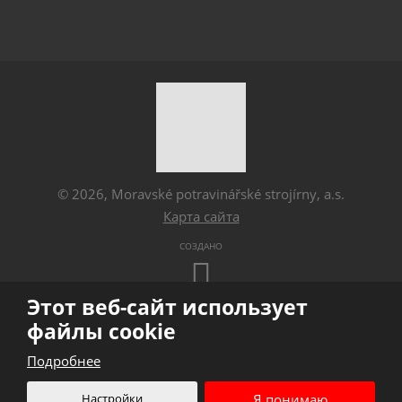
© 2026, Moravské potravinářské strojírny, a.s.
Карта сайта
СОЗДАНО
Этот веб-сайт использует
Этот сайт защищен Google ReCAPTCHA в
файлы cookie
соответствии с
Политикой конфиденциальности
Google и
Подробнее
Условиями обслуживания
.
Настройки
Я понимаю