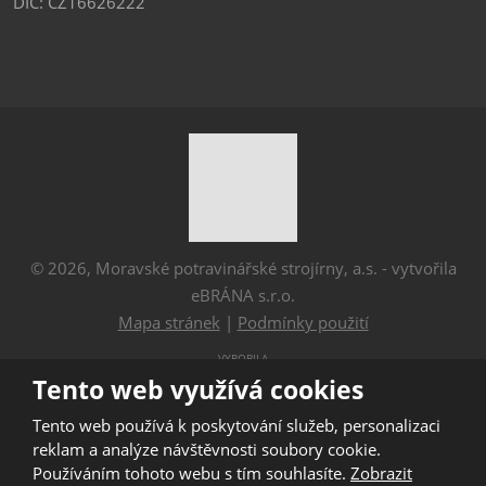
DIČ: CZ16626222
© 2026, Moravské potravinářské strojírny, a.s. - vytvořila
eBRÁNA s.r.o.
Mapa stránek
|
Podmínky použití
VYROBILA
Tento web využívá cookies
Tento web používá k poskytování služeb, personalizaci
Tento web je chráněn pomocí Google ReCAPTCHA a platí
reklam a analýze návštěvnosti soubory cookie.
pro něj
Používáním tohoto webu s tím souhlasíte.
Zobrazit