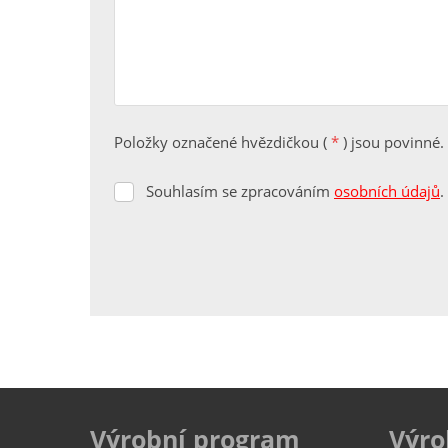
Položky označené hvězdičkou (
*
) jsou povinné.
Souhlasím se zpracováním
osobních údajů
.
Souhlasím
se
zpracováním
osobních
údajů
.
Formulář
se
nepodařilo
odeslat.
Výrobní program
Výro