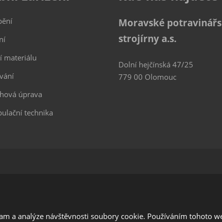
bění
Moravské potravinář
strojírny a.s.
ní
í materiálu
Dolní hejčínská 47/25
vání
779 00 Olomouc
hová úprava
ulační technika
026, Moravské potravinářské strojírny, a.s. - vytvořila eBRÁNA s.
Mapa stránek
|
Podmínky použití
lam a analýze návštěvnosti soubory cookie. Používáním tohoto we
í Google ReCAPTCHA a platí pro něj
zásady ochrany osobních údajů
a
smluvní 