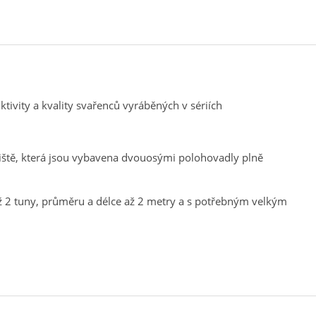
ivity a kvality svařenců vyráběných v sériích
iště, která jsou vybavena dvouosými polohovadly plně
ž 2 tuny, průměru a délce až 2 metry a s potřebným velkým