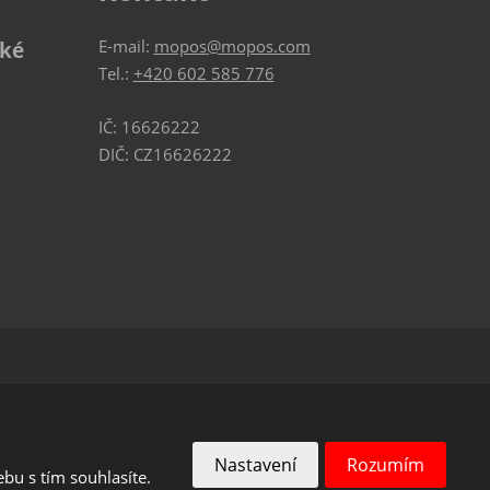
E-mail:
mopos@mopos.com
ské
Tel.:
+420 602 585 776
IČ: 16626222
DIČ: CZ16626222
r.o.
VYROBILA
Nastavení
Rozumím
bu s tím souhlasíte.
podmínky
společnosti Google.