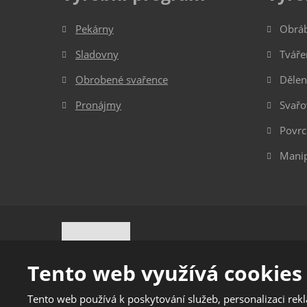
Pekárny
Obrá
Sladovny
Tváře
Obrobené svařence
Dělen
Pronájmy
Svařo
Povrc
Manip
© 2
Tento web využívá cookies
Tento web používá k poskytování služeb, personalizaci rek
Tento web je chráněn pomoc