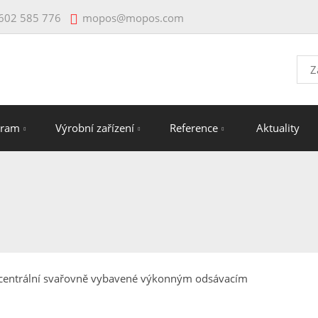
mopos@mopos.com
602 585 776
Vyhl
gram
Výrobní zařízení
Reference
Aktuality
 v centrální svařovně vybavené výkonným odsávacím