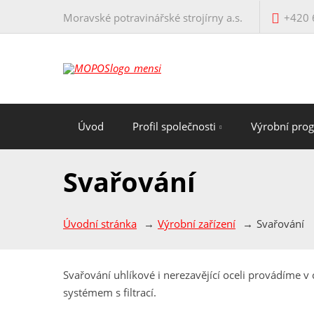
Moravské potravinářské strojírny a.s.
+420 
Úvod
Profil společnosti
Výrobní pro
Svařování
Úvodní stránka
Výrobní zařízení
Svařování
Svařování uhlíkové i nerezavějící oceli provádíme
systémem s filtrací.