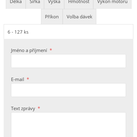
Délka
Šířka
Výška
Hmotnost
Výkon motoru
Příkon
Volba dávek
max. 3500 mm
max. 1200 mm
max. 1650 mm (ovládací jednotka)
cca 1250 kg
0,75 kW
1,7 kVA
6 - 127 ks
Jméno a příjmení
*
E-mail
*
Text zprávy
*