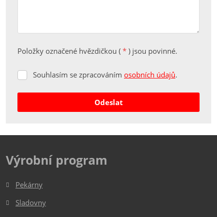
Položky označené hvězdičkou (
*
) jsou povinné.
Souhlasím se zpracováním
osobních údajů
.
Souhlasím
se
zpracováním
Odeslat
osobních
údajů
.
Formulář
se
nepodařilo
Výrobní program
odeslat.
Pekárny
Sladovny