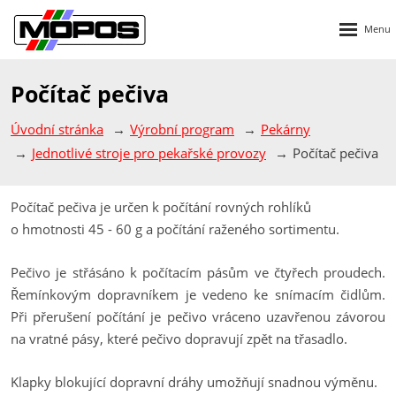
Rozbalen
menu
Počítač pečiva
Úvodní stránka
Výrobní program
Pekárny
Jednotlivé stroje pro pekařské provozy
Počítač pečiva
Počítač pečiva je určen k počítání rovných rohlíků
o hmotnosti 45 - 60 g a počítání raženého sortimentu.
Pečivo je střásáno k počítacím pásům ve čtyřech proudech.
Řemínkovým dopravníkem je vedeno ke snímacím čidlům.
Při přerušení počítání je pečivo vráceno uzavřenou závorou
na vratné pásy, které pečivo dopravují zpět na třasadlo.
Klapky blokující dopravní dráhy umožňují snadnou výměnu.