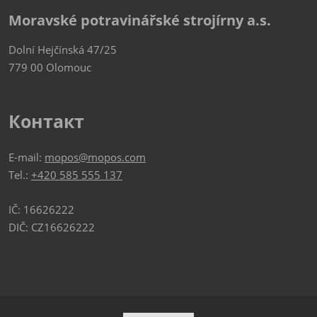
Moravské potravinářské strojírny a.s.
Dolní Hejčínská 47/25
779 00 Olomouc
Контакт
E-mail:
mopos@mopos.com
Tel.:
+420 585 555 137
IČ: 16626222
DIČ: CZ16626222