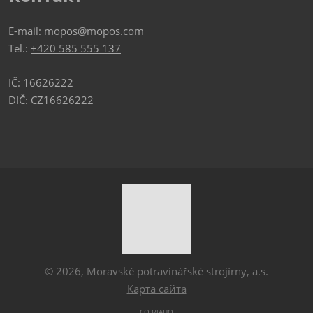
E-mail:
mopos@mopos.com
Tel.:
+420 585 555 137
IČ: 16626222
DIČ: CZ16626222
© 2026, Moravské potravinářské strojírny, a.s.
Карта сайта
СОЗДАНО