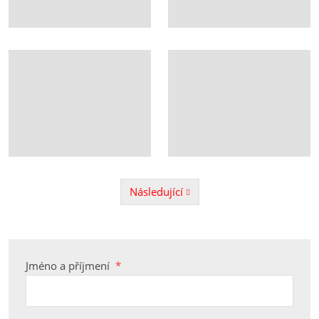
Následující
Předchozí
Jméno a příjmení
*