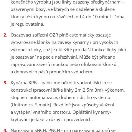
konečného výrobku jsou linky osazeny předkynárnami –
uzavřenými boxy, ve kterých se nadělené a skulené
klonky těsta kynou na závěsech od 4 do 10 minut. Doba
je regulovatelná.
Osazovací zařízení OZR plně automaticky osazuje
vytvarované klonky na závěsy kynárny i při vysokých
výkonech linky, což je důležité pro další funkce linky jako
je osazování na pec a nařezávání. Může být přidáno
zaprašování závěsů moukou nebo ofukování klonků
a dopravních pásů proudícím vzduchem.
Kynárna KPB – nabízíme několik variant lišících se
konstrukcí (pracovní šířka linky 2m,2,5m,3m), výkonem,
stupněm automatizace, druhem řídícího systému
(Unitronics, Simatic). Rozdílné jsou způsoby vlažení
a vytápění vnitřního prostoru. Opláštění kynárny-
krytování je také v různých provedeních.
Nařezávání SNCH, PNCH - pro nařezávaní batonů se