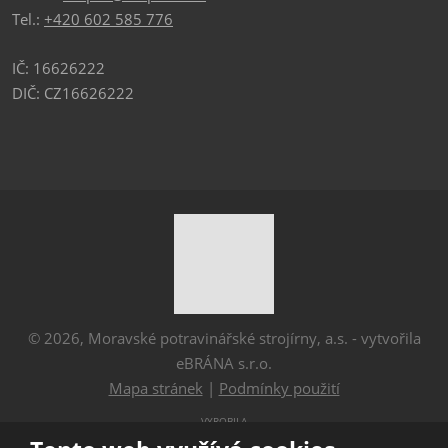
Tel.:
+420 602 585 776
IČ: 16626222
DIČ: CZ16626222
© 2026, Moravské potravinářské strojírny, a.s. - vytvořila
eBRÁNA s.r.o.
Mapa stránek
|
Podmínky použití
VYROBILA