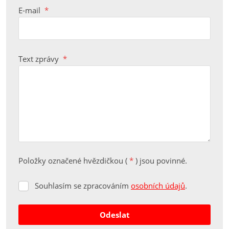
E-mail
*
Text zprávy
*
Položky označené hvězdičkou (
*
) jsou povinné.
Souhlasím se zpracováním
osobních údajů
.
Souhlasím
se
zpracováním
Odeslat
osobních
údajů
.