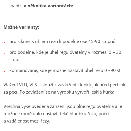
nabízí
v několika variantách:
Možné varianty:
pro šikmé, s úhlem řezu k podélné ose 45-90 stupňů
pro podélné, kde je úhel regulovatelný v rozmezí 0 – 30
stup.
kombinované, kde je možné nastavit úhel řezu 0 –90 st.
Vlažení VLU, VLS – slouží k zavlažení klonků jak před pecí tak
za pecí. Po zavlažení se na výrobku vytvoří lesklá kůrka
Všechna výše uvedená zařízení jsou plně regulovatelná a je
možné kromě úhlu nastavit teké hloubku řezu, počet
a vzdálenost mezi řezy.