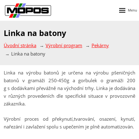
Rozbalen
menu
Linka na batony
Úvodní stránka
Výrobní program
Pekárny
Linka na batony
Linka na výrobu batonů je určena na výrobu pšeničných
batonů v gramáži 250-450g a gorbulek o gramáži 200
g s dodávkami převážně na východní trhy. Linka je dodávána
v různých provedeních dle specifické situace v provozovně
zákazníka.
Výrobní proces od překynutí,tvarování, osazení, kynutí,
nařezání i zavlažení spolu s upečením je plně automatizován.