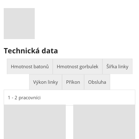
Technická data
Hmotnost batonů
Hmotnost gorbulek
Šířka linky
Výkon linky
Příkon
Obsluha
250 - 450g
200g
2000, 2500, 3000mm
800 - 4200 ks/hod
cca 15kW
1 - 2 pracovníci