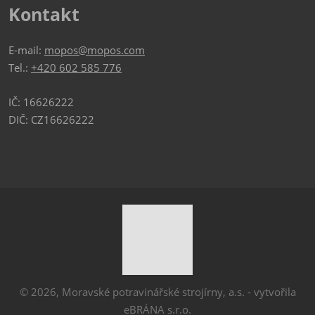
Kontakt
E-mail:
mopos@mopos.com
Tel.:
+420 602 585 776
IČ: 16626222
DIČ: CZ16626222
© 2026, Moravské potravinářské strojírny, a.s. - vytvořila
eBRÁNA s.r.o.