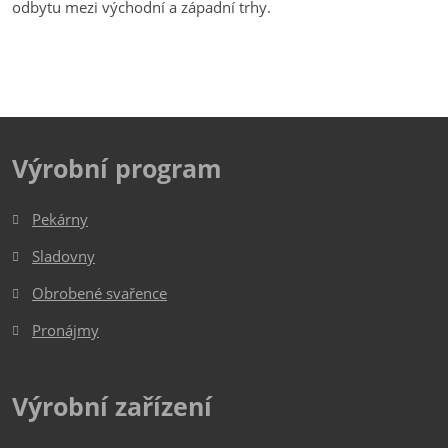
odbytu mezi východní a západní trhy.
Výrobní program
Pekárny
Sladovny
Obrobené svařence
Pronájmy
Výrobní zařízení