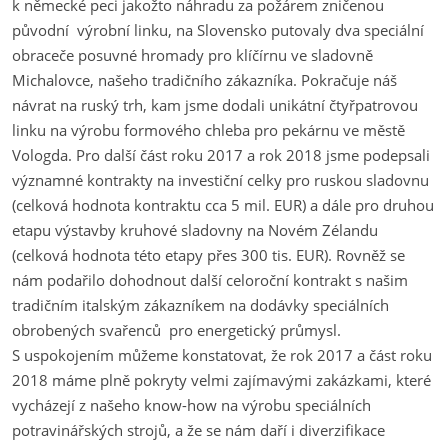
k německé peci jakožto náhradu za požárem zničenou
původní výrobní linku, na Slovensko putovaly dva speciální
obraceče posuvné hromady pro klíčírnu ve sladovně
Michalovce, našeho tradičního zákazníka. Pokračuje náš
návrat na ruský trh, kam jsme dodali unikátní čtyřpatrovou
linku na výrobu formového chleba pro pekárnu ve městě
Vologda. Pro další část roku 2017 a rok 2018 jsme podepsali
významné kontrakty na investiční celky pro ruskou sladovnu
(celková hodnota kontraktu cca 5 mil. EUR) a dále pro druhou
etapu výstavby kruhové sladovny na Novém Zélandu
(celková hodnota této etapy přes 300 tis. EUR). Rovněž se
nám podařilo dohodnout další celoroční kontrakt s našim
tradičním italským zákazníkem na dodávky speciálních
obrobených svařenců pro energetický průmysl.
S uspokojením můžeme konstatovat, že rok 2017 a část roku
2018 máme plně pokryty velmi zajímavými zakázkami, které
vycházejí z našeho know-how na výrobu speciálních
potravinářských strojů, a že se nám daří i diverzifikace