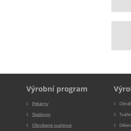
Výrobní program
Výro
Pekárny
Obrá
Sladovny
Tváře
Obrobené svařence
Dělen