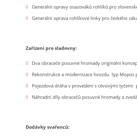
Generální opravy osazováků rohlíků pro slovenské
Generální oprava rohlíkové linky pro českého zák
Zařízení pro sladovny:
Dva obraceče posuvné hromady originální konce
Rekonstrukce a modernizace hvozdu typ Mopos p
Pojezdová dráha v provedení s cévovými tyčemi p
Náhradní díly obracečů posuvné hromady a zvedá
Dodávky svařenců: