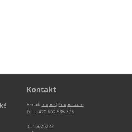
Kontakt
E-mail:
mopos@mopos.com
ské
Tel.:
+420 602 585 776
IČ: 16626222