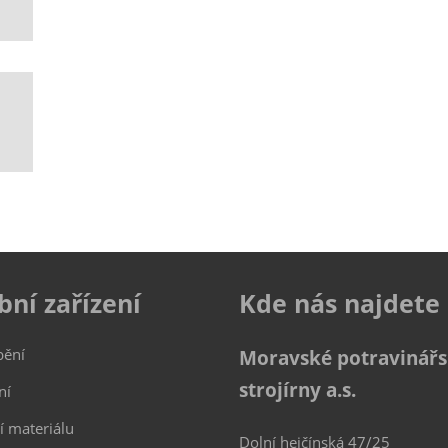
bní zařízení
Kde nás najdete
bění
Moravské potravinář
strojírny a.s.
ní
í materiálu
Dolní hejčínská 47/25