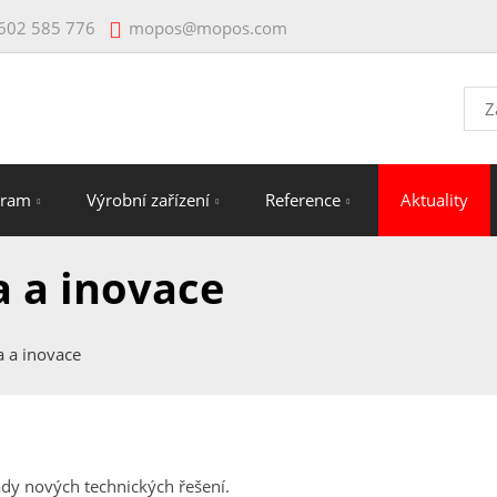
mopos@mopos.com
602 585 776
Vyhl
gram
Výrobní zařízení
Reference
Aktuality
a a inovace
a a inovace
dy nových technických řešení.