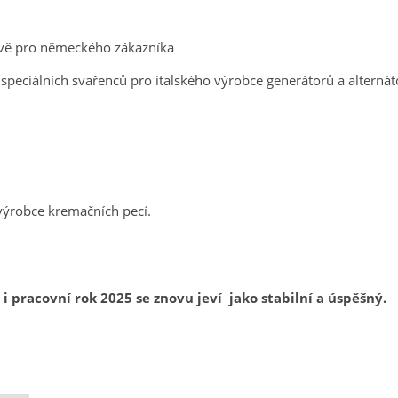
avě pro německého zákazníka
eciálních svařenců pro italského výrobce generátorů a alterná
výrobce kremačních pecí.
pracovní rok 2025 se znovu jeví jako stabilní a úspěšný.