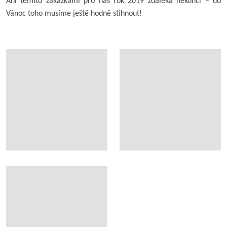
Ani těmito zakázkami pro nás rok 2019 zdaleka nekončí – do
Vánoc toho musíme ještě hodně stihnout!