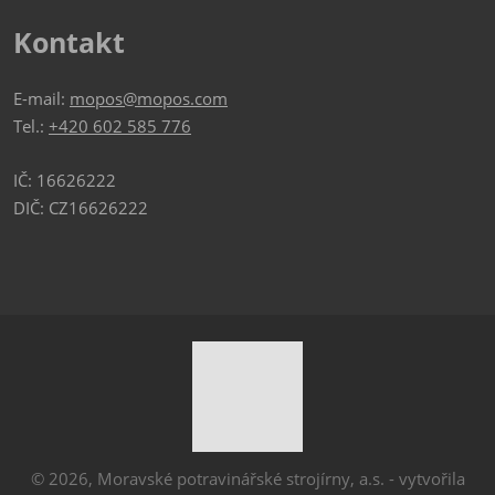
Kontakt
E-mail:
mopos@mopos.com
Tel.:
+420 602 585 776
IČ: 16626222
DIČ: CZ16626222
© 2026, Moravské potravinářské strojírny, a.s. - vytvořila