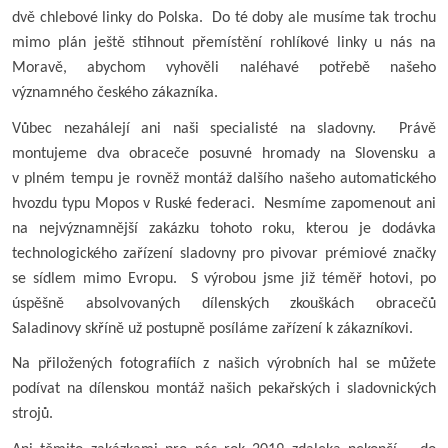
dvě chlebové linky do Polska. Do té doby ale musíme tak trochu
mimo plán ještě stihnout přemístění rohlíkové linky u nás na
Moravě, abychom vyhověli naléhavé potřebě našeho
významného českého zákazníka.
Vůbec nezahálejí ani naši specialisté na sladovny. Právě
montujeme dva obraceče posuvné hromady na Slovensku a
v plném tempu je rovněž montáž dalšího našeho automatického
hvozdu typu Mopos v Ruské federaci. Nesmíme zapomenout ani
na nejvýznamnější zakázku tohoto roku, kterou je dodávka
technologického zařízení sladovny pro pivovar prémiové značky
se sídlem mimo Evropu. S výrobou jsme již téměř hotovi, po
úspěšně absolvovaných dílenských zkouškách obracečů
Saladinovy skříně už postupně posíláme zařízení k zákazníkovi.
Na přiložených fotografiích z našich výrobních hal se můžete
podívat na dílenskou montáž našich pekařských i sladovnických
strojů.