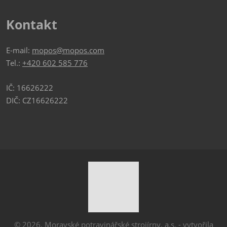
Kontakt
E-mail:
mopos@mopos.com
Tel.:
+420 602 585 776
IČ: 16626222
DIČ: CZ16626222
© 2026, Moravské potravinářské strojírny, a.s. - vytvořila