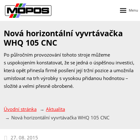
Rozbalen
menu
Nová horizontální vyvrtávačka
WHQ 105 CNC
Po půlročním provozování tohoto stroje můžeme
s uspokojením konstatovat, že se jedná o úspěšnou investici,
která opět přinesla firmě posílení její tržní pozice a umožnila
umísťovat na trh výrobky s vysokou přidanou hodnotou –
složité a velmi přesně obrobené.
Úvodní stránka
Aktualita
Nová horizontální vyvrtávačka WHQ 105 CNC
27. 08. 2015