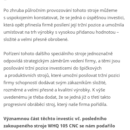
Po zhruba půlročním provozování tohoto stroje můžeme
s uspokojením konstatovat, že se jedná o úspěšnou investici,
která opět přinesla firmě posílení její tržní pozice a umožnila
umísťovat na trh výrobky s vysokou přidanou hodnotou –
složité a velmi přesně obrobené.
Pořízení tohoto dalšího speciálního stroje jednoznačně
odpovídá strategickým záměrům vedení firmy, a těmi jsou
posilování tržní pozice investicemi do špičkových
a produktivních strojů, které umožní posilovat tržní pozici
firmy schopností dodávat svým zákazníkům složité,
rozměrné a velmi přesné a kvalitní výrobky. K výše
uvedenému je třeba dodat, že se jedná již o třetí takto
progresivní obráběcí stroj, který naše firma pořídila.
Významnou část těchto investic vč. posledního
zakoupeného stroje WHQ 105 CNC se nám podařilo