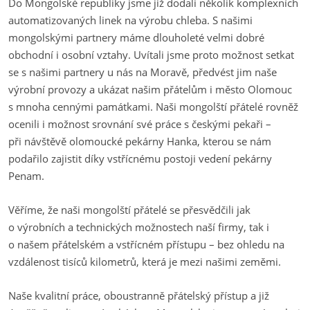
Do Mongolské republiky jsme již dodali několik komplexních
automatizovaných linek na výrobu chleba. S našimi
mongolskými partnery máme dlouholeté velmi dobré
obchodní i osobní vztahy. Uvítali jsme proto možnost setkat
se s našimi partnery u nás na Moravě, předvést jim naše
výrobní provozy a ukázat našim přátelům i město Olomouc
s mnoha cennými památkami. Naši mongolští přátelé rovněž
ocenili i možnost srovnání své práce s českými pekaři –
při návštěvě olomoucké pekárny Hanka, kterou se nám
podařilo zajistit díky vstřícnému postoji vedení pekárny
Penam.
Věříme, že naši mongolští přátelé se přesvědčili jak
o výrobních a technických možnostech naší firmy, tak i
o našem přátelském a vstřícném přístupu – bez ohledu na
vzdálenost tisíců kilometrů, která je mezi našimi zeměmi.
Naše kvalitní práce, oboustranně přátelský přístup a již