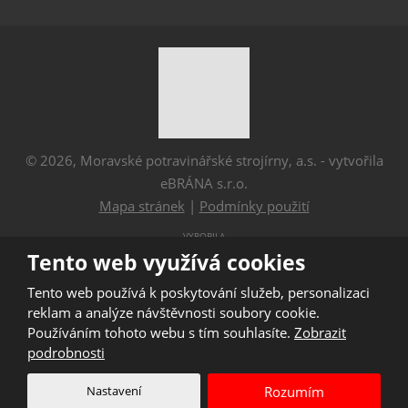
© 2026, Moravské potravinářské strojírny, a.s. - vytvořila
eBRÁNA s.r.o.
Mapa stránek
|
Podmínky použití
VYROBILA
Tento web využívá cookies
Tento web používá k poskytování služeb, personalizaci
Tento web je chráněn pomocí Google ReCAPTCHA a platí
reklam a analýze návštěvnosti soubory cookie.
pro něj
Používáním tohoto webu s tím souhlasíte.
Zobrazit
zásady ochrany osobních údajů
a
smluvní podmínky
podrobnosti
společnosti Google.
Nastavení
Rozumím