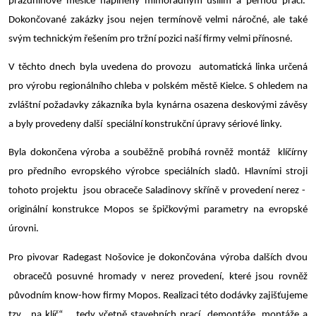
prázdninové měsíce naplněny mimořádným úsilím a pernou prací.
Dokončované zakázky jsou nejen termínově velmi náročné, ale také
svým technickým řešením pro tržní pozici naší firmy velmi přínosné.
V těchto dnech byla uvedena do provozu automatická linka určená
pro výrobu regionálního chleba v polském městě Kielce. S ohledem na
zvláštní požadavky zákazníka byla kynárna osazena deskovými závěsy
a byly provedeny další speciální konstrukční úpravy sériové linky.
Byla dokončena výroba a souběžně probíhá rovněž montáž klíčírny
pro předního evropského výrobce speciálních sladů. Hlavními stroji
tohoto projektu jsou obraceče Saladinovy skříně v provedení nerez -
originální konstrukce Mopos se špičkovými parametry na evropské
úrovni.
Pro pivovar Radegast Nošovice je dokončována výroba dalších dvou
obracečů posuvné hromady v nerez provedení, které jsou rovněž
původním know-how firmy Mopos. Realizaci této dodávky zajišťujeme
tzv. „na klíč“, tedy včetně stavebních prací, demontáže, montáže a