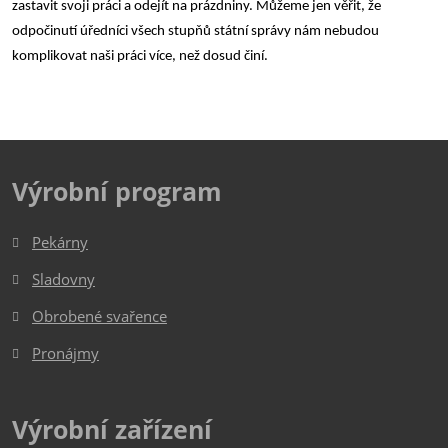
zastavit svoji práci a odejít na prázdniny. Můžeme jen věřit, že
odpočinutí úředníci všech stupňů státní správy nám nebudou
komplikovat naši práci více, než dosud činí.
Výrobní program
Pekárny
Sladovny
Obrobené svařence
Pronájmy
Výrobní zařízení