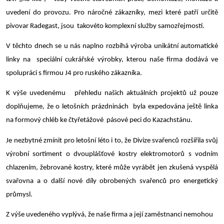
uvedení do provozu. Pro náročné zákazníky, mezi které patří určitě
pivovar Radegast, jsou takovéto komplexní služby samozřejmostí.
V těchto dnech se u nás naplno rozbíhá výroba unikátní automatické
linky na speciální cukrářské výrobky, kterou naše firma dodává ve
spolupráci s firmou J4 pro ruského zákazníka.
K výše uvedenému přehledu našich aktuálních projektů už pouze
doplňujeme, že o letošních prázdninách byla expedována ještě linka
na formový chléb ke čtyřetážové pásové peci do Kazachstánu.
Je nezbytné zmínit pro letošní léto i to, že Divize svařenců rozšířila svůj
výrobní sortiment o dvouplášťové kostry elektromotorů s vodním
chlazením, žebrované kostry, které může vyrábět jen zkušená vyspělá
svařovna a o další nové díly obrobených svařenců pro energetický
průmysl.
Z výše uvedeného vyplývá, že naše firma a její zaměstnanci nemohou