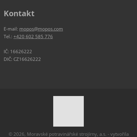
Kontakt
E-mail:
mopos@mopos.com
Tel.:
+420 602 585 776
IČ: 16626222
DIČ: CZ16626222
© 2026, Moravské potravinářské strojírny, a.s. - vytvořila