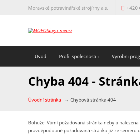
Moravské potravinářské strojírny a.s.
+420 
Úvod
Profil společnosti
Výrobní pro
Chyba 404 - Strán
Úvodní stránka
Chybová stránka 404
Bohužel Vámi požadovaná stránka nebyla nalezena. Z
pravděpodobně požadovaná stránka již ze serveru od