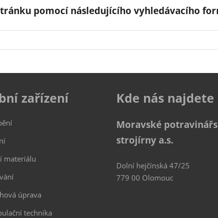
tránku pomocí následujícího vyhledávacího for
bní zařízení
Kde nás najdete
bění
Moravské potravinář
strojírny a.s.
ní
í materiálu
Dolní hejčínská 47/25
vání
779 00 Olomouc
hová úprava
ulační technika