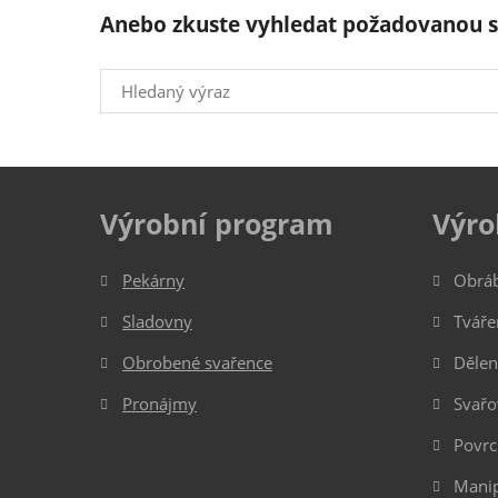
Anebo zkuste vyhledat požadovanou s
Vyhledávání
Výrobní program
Výro
Pekárny
Obrá
Sladovny
Tváře
Obrobené svařence
Dělen
Pronájmy
Svařo
Povrc
Manip