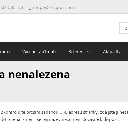
mopos@mopos.com
602 585 776
Vyhl
gram
Výrobní zařízení
Reference
Aktuality
ka nenalezena
kontrolujte prosím zadanou URL adresu stránky, zda jste ji neza
straněna, změnil se její název nebo není dočasně k dispozici.