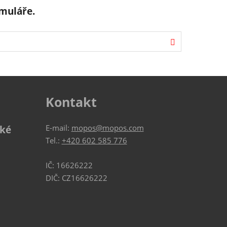
muláře.
Hledat
Kontakt
E-mail:
mopos@mopos.com
ské
Tel.:
+420 602 585 776
IČ: 16626222
DIČ: CZ16626222