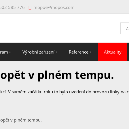
mopos@mopos.com
602 585 776
Vyhl
gram
Výrobní zařízení
Reference
Aktuality
 opět v plném tempu.
kcí. V samém začátku roku to bylo uvedení do provozu linky na 
 opět v plném tempu.