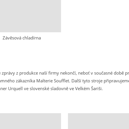
Závěsová chladírna
právy z produkce naší firmy nekončí, neboť v současné době p
ného zákazníka Malterie Soufflet. Další tyto stroje připravuje
ner Urquell ve slovenské sladovně ve Velkém Šariši.