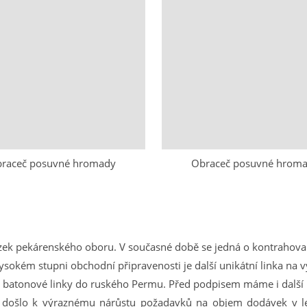
raceč posuvné hromady
Obraceč posuvné hrom
zek pekárenského oboru. V současné době se jedná o kontrahova
okém stupni obchodní připravenosti je další unikátní linka na
u batonové linky do ruského Permu. Před podpisem máme i další 
e došlo k výraznému nárůstu požadavků na objem dodávek v le