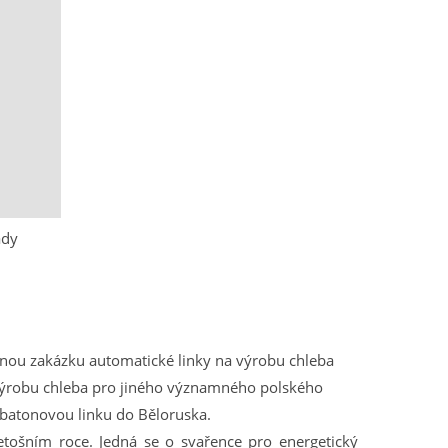
ady
nou zakázku automatické linky na výrobu chleba
 výrobu chleba pro jiného významného polského
batonovou linku do Běloruska.
tošním roce. Jedná se o svařence pro energetický