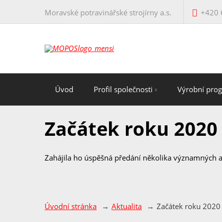
Moravské potravinářské strojírny a.s.
+420 
Úvod
Profil společnosti
Výrobní pro
Začátek roku 2020
Zahájila ho úspěšná předání několika významných a
Úvodní stránka
Aktualita
Začátek roku 2020