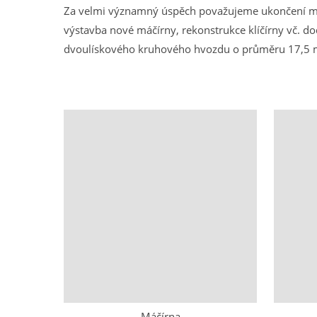
Za velmi významný úspěch považujeme ukončení mo
výstavba nové máčírny, rekonstrukce klíčírny vč. 
dvoulískového kruhového hvozdu o průměru 17,5 m v
Máčírna