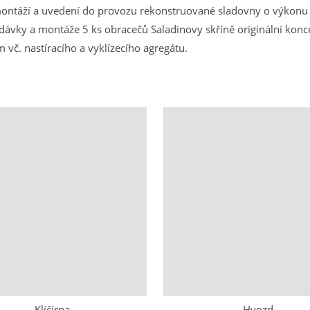
ntáží a uvedení do provozu rekonstruované sladovny o výkonu 
dodávky a montáže 5 ks obracečů Saladinovy skříně originální ko
č. nastíracího a vyklízecího agregátu.
Klíčírna
Hvozd