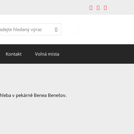
edávání
Hledat
Kontakt
Volná místa
chleba v pekárně Benea Benešov.