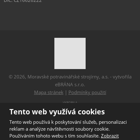
© 2026, Moravské potravinářské strojírny, a.s. - vytvořila
eBRÁNA s.r.o.
Mapa stránek
|
Podmínky použití
VYROBILA
Tento web využívá cookies
Tento web používá k poskytování služeb, personalizaci
Tento web je chráněn pomocí Google ReCAPTCHA a platí
reklam a analýze návštěvnosti soubory cookie.
pro něj
Používáním tohoto webu s tím souhlasíte.
Zobrazit